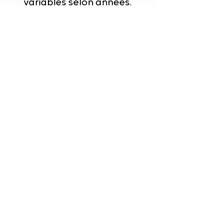
variables selon années.
infos inscriptions
RETOUR
77 route du Laudon
74410 Saint-Jorioz